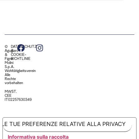
©
DATENSCHUTZ
Agugiaro
&
&
COOKIE-
Figna
RICHTLINIE
Molini
S.p.A.
Wohltätigkeitsverein
Alle
Rechte
vorbehalten
MWST.
CEE
IT02257630349
LE TUE PREFERENZE RELATIVE ALLA PRIVACY
Informativa sulla raccolta