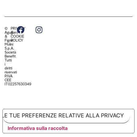
©
PRIVACY
Agugiaro
&
&
COOKIE
Figna
POLICY
Molini
S.p.A.
Società
Benefit
Tutti
i
diritti
riservati
P.IVA
CEE
IT02257630349
LE TUE PREFERENZE RELATIVE ALLA PRIVACY
Informativa sulla raccolta