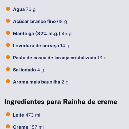
Água
76 g
Açúcar branco fino
68 g
Manteiga (82% m.g.)
45 g
Levedura de cerveja
14 g
Pasta de casca de laranja cristalizada
13 g
Sal iodado
4 g
Aroma mais baunilha
2 g
Ingredientes para Rainha de creme
Leite
473 ml
Creme
157 ml