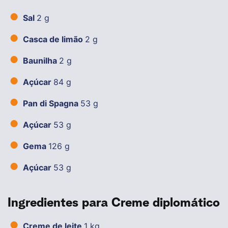
Sal
2 g
Casca de limão
2 g
Baunilha
2 g
Açúcar
84 g
Pan di Spagna
53 g
Açúcar
53 g
Gema
126 g
Açúcar
53 g
Ingredientes para Creme diplomático
Creme de leite
1 kg