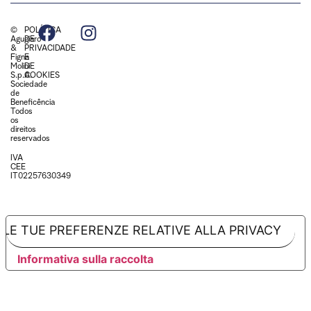
©
POLÍTICA
Agugiaro
DE
&
PRIVACIDADE
Figna
E
Molini
DE
S.p.A.
COOKIES
Sociedade
de
Beneficência
Todos
os
direitos
reservados
IVA
CEE
IT02257630349
LE TUE PREFERENZE RELATIVE ALLA PRIVACY
Informativa sulla raccolta