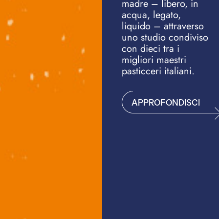
madre – libero, in
acqua, legato,
liquido – attraverso
uno studio condiviso
con dieci tra i
migliori maestri
pasticceri italiani.
APPROFONDISCI